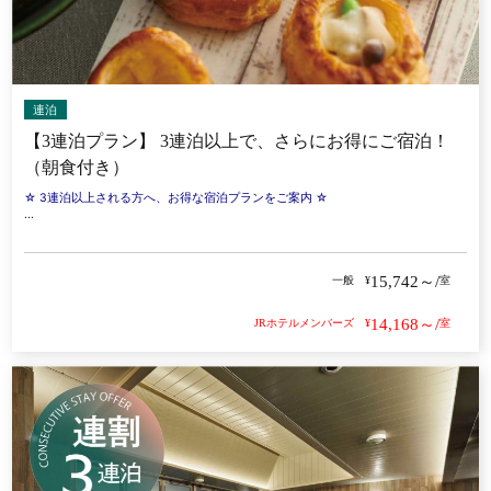
連泊
【3連泊プラン】 3連泊以上で、さらにお得にご宿泊！
（朝食付き）
☆ 3連泊以上される方へ、お得な宿泊プランをご案内 ☆
...
15,742～/
一般
¥
室
14,168～/
JRホテルメンバーズ
¥
室