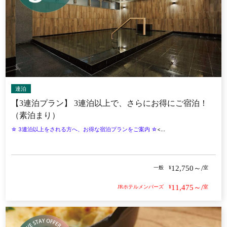
連泊
【3連泊プラン】 3連泊以上で、さらにお得にご宿泊！
（素泊まり）
☆ 3連泊以上をされる方へ、お得な宿泊プランをご案内 ☆
<...
12,750～/
一般
¥
室
11,475～/
JRホテルメンバーズ
¥
室