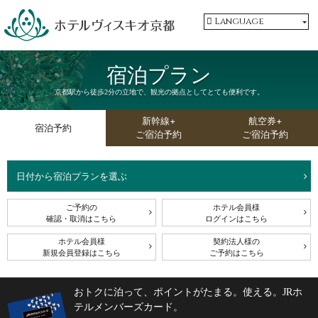
Language
宿泊プラン
京都駅から徒歩2分の立地で、観光の拠点としてとても便利です。
新幹線+
航空券+
宿泊予約
ご宿泊予約
ご宿泊予約
日付から宿泊プランを選ぶ
ご予約の
ホテル会員様
確認・取消はこちら
ログインはこちら
ホテル会員様
契約法人様の
新規会員登録はこちら
ご予約はこちら
おトクに泊って、ポイントがたまる。使える。JRホ
テルメンバーズカード。