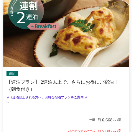
連泊
【連泊プラン】 2連泊以上で、さらにお得にご宿泊！
（朝食付き）
☆ 2連泊以上される方へ、お得な宿泊プランをご案内 ☆
...
16,668～/
一般
¥
室
15,002～/
JRホテルメンバーズ
¥
室