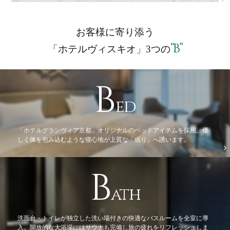
お客様に寄り添う
“B”
「ホテルヴィスキオ」
3
つの
B
ed
「ホテルグランヴィア京都」オリジナルのベッドアイテムを採用。優
しく体を包み込むような寝心地が上質な「眠り」へ誘います。
B
ath
洗面台・トイレが独立した洗い場付きの快適なバスルームを全室に導
入。開放的な大浴場にはサウナも完備し旅の疲れをリフレッシュしま