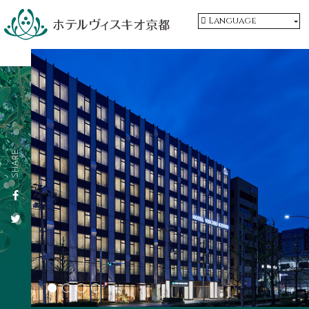
Language
SHARE
1
2
3
4