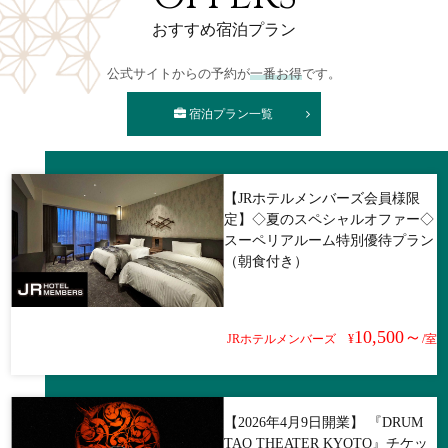
おすすめ宿泊プラン
公式サイトからの予約が
一番お得
です。
宿泊プラン一覧
【JRホテルメンバーズ会員様限
定】◇夏のスペシャルオファー◇
スーペリアルーム特別優待プラン
（朝食付き）
10,500～
JRホテルメンバーズ
¥
/室
【2026年4月9日開業】 『DRUM
TAO THEATER KYOTO』チケッ