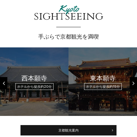
Kyoto
sightseeing
手ぶらで京都観光を満喫
西本願寺
東本願寺
ホテルから徒歩約20分
ホテルから徒歩約15分
京都観光案内