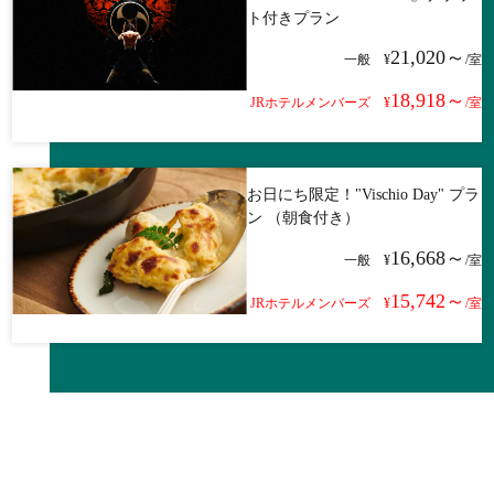
ト付きプラン
21,020～
一般
¥
/室
18,918～
JRホテルメンバーズ
¥
/室
お日にち限定！"Vischio Day" プラ
ン （朝食付き）
16,668～
一般
¥
/室
15,742～
JRホテルメンバーズ
¥
/室