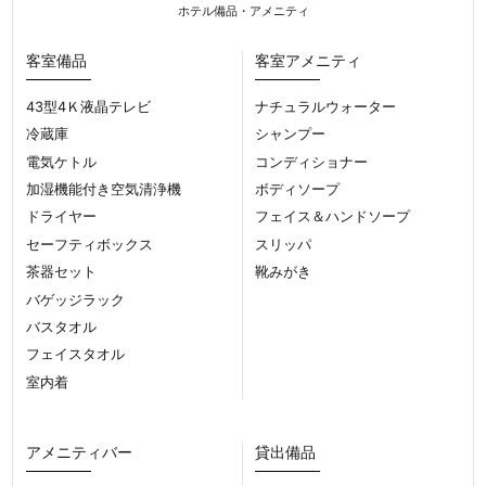
ホテル備品・アメニティ
客室備品
客室アメニティ
43型4Ｋ液晶テレビ
ナチュラルウォーター
冷蔵庫
シャンプー
電気ケトル
コンディショナー
加湿機能付き空気清浄機
ボディソープ
ドライヤー
フェイス＆ハンドソープ
セーフティボックス
スリッパ
茶器セット
靴みがき
バゲッジラック
バスタオル
フェイスタオル
室内着
アメニティバー
貸出備品