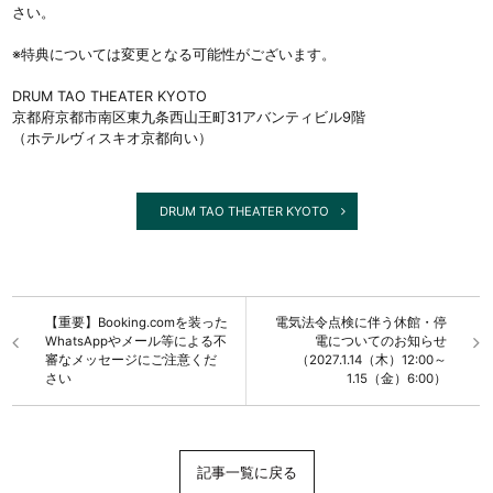
さい。
※特典については変更となる可能性がございます。
DRUM TAO THEATER KYOTO
京都府京都市南区東九条西山王町31アバンティビル9階
（ホテルヴィスキオ京都向い）
DRUM TAO THEATER KYOTO
【重要】Booking.comを装った
電気法令点検に伴う休館・停
WhatsAppやメール等による不
電についてのお知らせ
審なメッセージにご注意くだ
（2027.1.14（木）12:00～
さい
1.15（金）6:00）
記事一覧に戻る